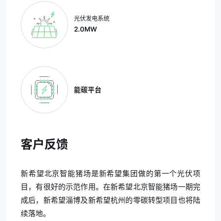
光伏发电系统
2.0MW
能碳平台
客户反馈
新希望北京智能猪场是新希望集团做的第一个光伏项
目，有很好的示范作用。在新希望北京智能猪场一期完
成后，新希望淄博及新希望杭州的零碳转型项目也将陆
续落地。