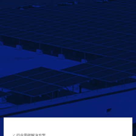
行业零碳解决方案