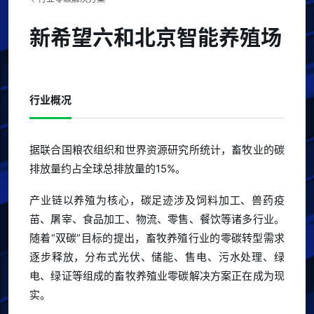
新希望六和北京智能养殖场
行业概况
据联合国粮农组织和世界资源研究所统计，畜牧业的碳
排放量约占全球总排放量的15%。
产业链以养殖为核心，碳足迹涉及饲料加工、兽药疫
苗、屠宰、食品加工、物流、零售、餐饮等诸多行业。
随着“双碳”目标的提出，畜牧养殖行业的零碳转型需求
逐步释放，分布式光伏、储能、售电、污水处理、绿
电、绿证等组成的畜牧养殖业零碳解决方案正在成为现
实。