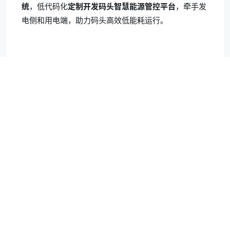
统
，低代码化
定制开发码头智慧能源管控平台
，牵手发
电侧和用电端，助力码头高效低能耗运行。
快速通道
金风装备
新闻活动
金风服务
关于我们
金风零碳
投资者关系
金风能源
职业发展
金风环保
金风资本