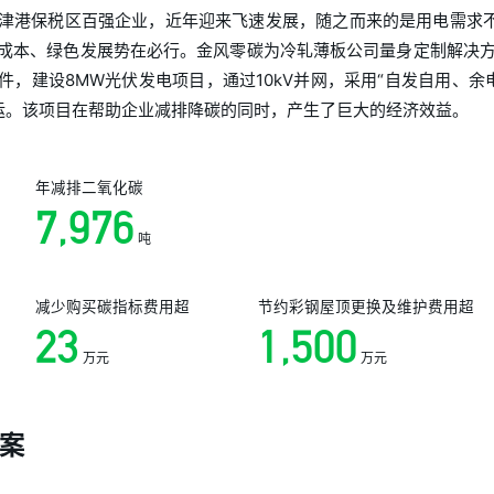
津港保税区百强企业，近年迎来飞速发展，随之而来的是用电需求不
成本、绿色发展势在必行。金风零碳为冷轧薄板公司量身定制解决方
，建设8MW光伏发电项目，通过10kV并网，采用“自发自用、余电
运。该项目在帮助企业减排降碳的同时，产生了巨大的经济效益。
年减排二氧化碳
7,976
吨
减少购买碳指标费用超
节约彩钢屋顶更换及维护费用超
23
1,500
万元
万元
案