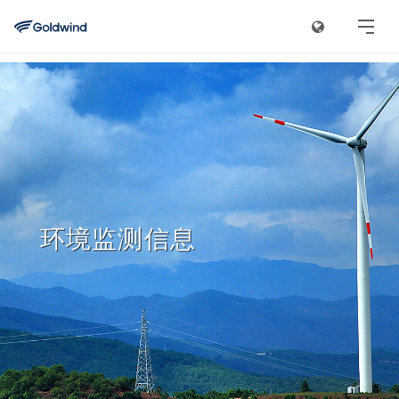
环境监测信息